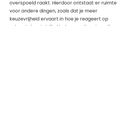
overspoeld raakt. Hierdoor ontstaat er ruimte
voor andere dingen, zoals dat je meer
keuzevrijheid ervaart in hoe je reageert op
zaken, in hoe je jullie kind opvoedt en in welke
regels je hierbij hanteert;
De verbinding tussen ouder en
kind(eren) is verstevigd
De ouder-kind relatie staat centraal met als
focus jullie kind, dat ook een relatie heeft met de
andere ouder. Jullie kind blijft continue in beeld;
Ouder is in staat de-escalerend te
communiceren met de andere ouder
Je
bent in staat volgens de stappen van
geweldloze communicatie te
communiceren.